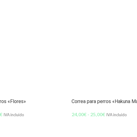
rros «Flores»
Correa para perros «Hakuna M
€
24,00
€
-
25,00
€
IVA incluido
IVA incluido