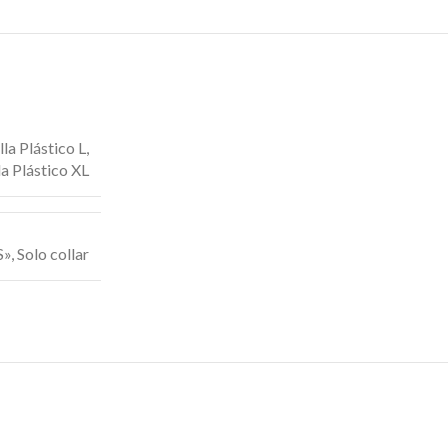
la Plástico L
,
a Plástico XL
S»
,
Solo collar