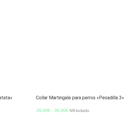
atata»
Collar Martingale para perros «Pesadilla 3»
28,00
€
-
30,00
€
IVA incluido