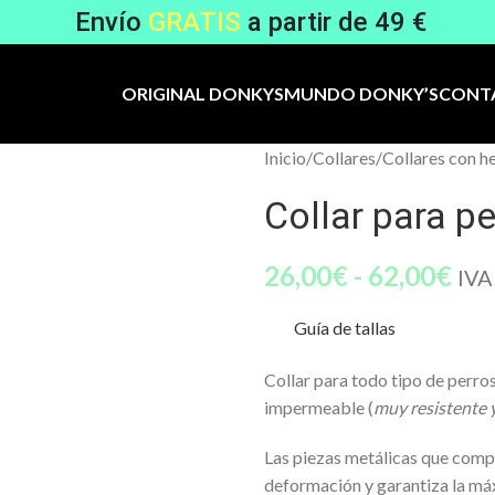
Envío
GRATIS
a partir de 49 €
ORIGINAL DONKYS
MUNDO DONKY’S
CONT
Inicio
/
Collares
/
Collares con he
Collar para p
26,00
€
-
62,00
€
IVA
Guía de tallas
Collar para todo tipo de perros
impermeable (
muy
resistente y
Las piezas metálicas que compon
deformación y garantiza la má