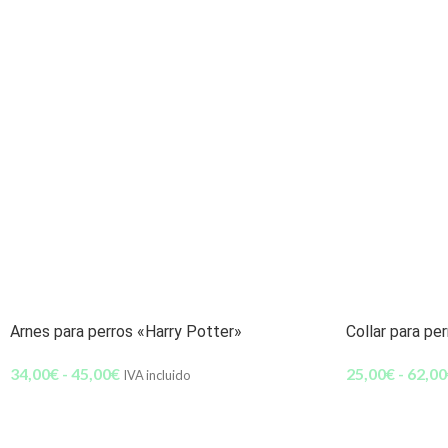
Arnes para perros «Harry Potter»
Collar para pe
34,00
€
-
45,00
€
25,00
€
-
62,00
IVA incluido