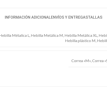
INFORMACIÓN ADICIONAL
ENVÍOS Y ENTREGAS
TALLAS
Hebilla Métalica L
,
Hebilla Metálica M
,
Hebilla Metálica XL
,
Hebil
Hebilla plástico M
,
Hebill
Correa «M»
,
Correa «