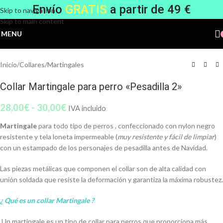
Envío
GRATIS
a partir de 49 €
Skip to navigation
Skip to main content
MENU
Inicio
/
Collares
/
Martingales
Collar Martingale para perro «Pesadilla 2»
28,00
€
-
30,00
€
IVA incluido
Martingale
para todo tipo de perros , confeccionado con nylon negro
resistente y tela loneta impermeable (
muy
resistente y fácil de limpiar
)
con un estampado de los personajes de pesadilla antes de Navidad.
Las piezas metálicas que componen el collar son de alta calidad con
unión soldada que resiste la deformación y garantiza la máxima robustez.
¿ Qué es un collar Martingale ?
Un martingale es un tipo de collar para perros que proporciona más