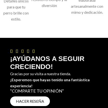
elaborada
Detalles únicos
diversión
artesanalmente con
para que tu
mimo y dedicación.
perro brille con
estilo.





¡AYÚDANOS A SEGUIR
CRECIENDO!
Gracias por su visita a nuestra tienda.
¡Esperemos que hayas tenido una fantástica
experiencia!
"COMPARTE TU OPINIÓN"
HACER RESEÑA