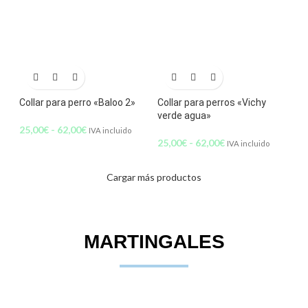
Collar para perro «Baloo 2»
Collar para perros «Vichy
verde agua»
25,00
€
-
62,00
€
IVA incluido
25,00
€
-
62,00
€
IVA incluido
Cargar más productos
MARTINGALES