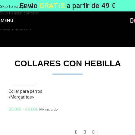
Envío
GRATIS
a partir de 49 €
Skip to navigation
Skip to main content
COLLARES
MENU
Inicio
/
Collares
COLLARES CON HEBILLA
Collar para perros
«Margaritas»
25,00
€
-
62,00
€
IVA incluido