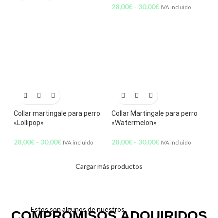
28,00
€
-
30,00
€
IVA incluido
Collar martingale para perro
Collar Martingale para perro
«Lollipop»
«Watermelon»
28,00
€
-
30,00
€
28,00
€
-
30,00
€
IVA incluido
IVA incluido
Cargar más productos
Estos son algunos de nuestros
COMPROMISOS ADQUIRIDOS