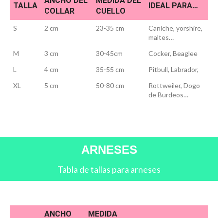
ANCHO DEL
MEDIDA DEL
TALLA
IDEAL PARA…
COLLAR
CUELLO
S
2 cm
23-35 cm
Caniche, yorshire,
maltes…
M
3 cm
30-45cm
Cocker, Beaglee
L
4 cm
35-55 cm
Pitbull, Labrador,
XL
5 cm
50-80 cm
Rottweiler, Dogo
de Burdeos…
ARNESES
Tabla de tallas para arneses
ANCHO
MEDIDA