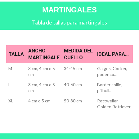
MARTINGALES
Tabla de tallas para martingales
ANCHO
MEDIDA DEL
TALLA
IDEAL PARA…
MARTINGALE
CUELLO
M
3 cm, 4 cm o 5
34-45 cm
Galgos, Cocker,
cm
podenco…
L
3 cm, 4 cm o 5
40-60 cm
Border collie,
cm
pitbull…
XL
4 cm o 5 cm
50-80 cm
Rottweiler,
Golden Retriever