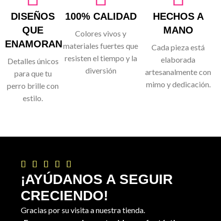
DISEÑOS
100% CALIDAD
HECHOS A
QUE
MANO
Colores vivos y
ENAMORAN
materiales fuertes que
Cada pieza está
resisten el tiempo y la
elaborada
Detalles únicos
diversión
artesanalmente con
para que tu
mimo y dedicación.
perro brille con
estilo.





¡AYÚDANOS A SEGUIR
CRECIENDO!
Gracias por su visita a nuestra tienda.