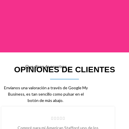
Que dicen de nosotros
OPINIONES DE CLIENTES
Envíanos una valoración a través de Google My
Business, es tan sencillo como pulsar en el
botón de más abajo.
Compré para mi American Stafford uno de los