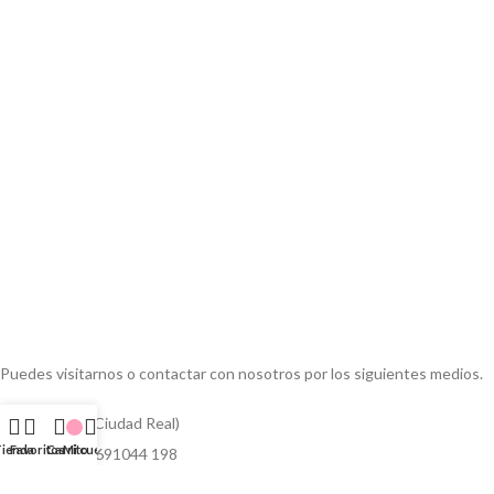
Puedes visitarnos o contactar con nosotros por los siguientes medios.
Herencia (Ciudad Real)
Tienda
Favoritos
Carrito
Mi cuenta
Teléfono: 691044 198
Email: info@collaresdonkys.com