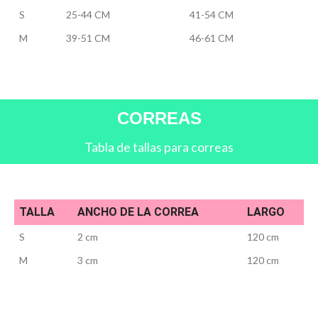
S
25-44 CM
41-54 CM
M
39-51 CM
46-61 CM
CORREAS
Tabla de tallas para correas
TALLA
ANCHO DE LA CORREA
LARGO
S
2 cm
120 cm
M
3 cm
120 cm