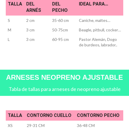
TALLA
DEL
DEL
IDEAL PARA…
ARNÉS
PECHO
S
2 cm
35-60 cm
Caniche, maltes…
M
3 cm
50-75cm
Beagle, pitbull, cocker…
L
3 cm
60-95 cm
Pastor Alemán, Dogo
de burdeos, labrador..
ARNESES NEOPRENO AJUSTABLE
Tabla de tallas para arneses de neopreno ajustable
TALLA
CONTORNO CUELLO
CONTORNO PECHO
XS
29-31 CM
36-48 CM