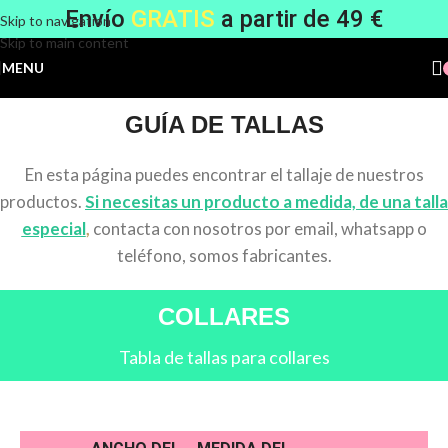
Envío
GRATIS
a partir de 49 €
Skip to navigation
Skip to main content
MENU
GUÍA DE TALLAS
En esta página puedes encontrar el tallaje de nuestros
productos.
Si necesitas un producto a medida, de una talla
especial
,
contacta con nosotros por email, whatsapp o
teléfono, somos fabricantes.
COLLARES
Tabla de tallas para collares