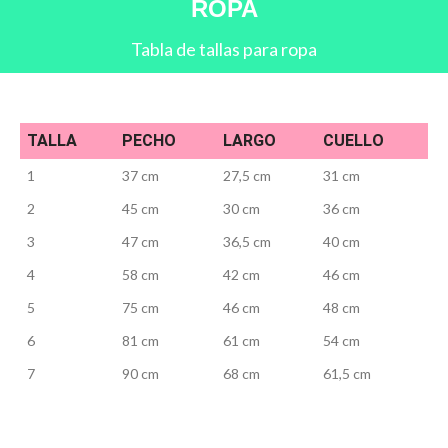
ROPA
Tabla de tallas para ropa
TALLA
PECHO
LARGO
CUELLO
1
37 cm
27,5 cm
31 cm
2
45 cm
30 cm
36 cm
3
47 cm
36,5 cm
40 cm
4
58 cm
42 cm
46 cm
5
75 cm
46 cm
48 cm
6
81 cm
61 cm
54 cm
7
90 cm
68 cm
61,5 cm