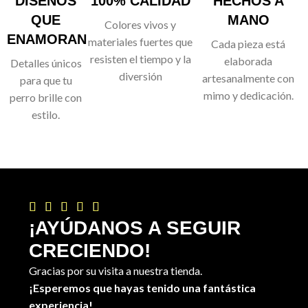
DISEÑOS
100% CALIDAD
HECHOS A
QUE
MANO
Colores vivos y
ENAMORAN
materiales fuertes que
Cada pieza está
resisten el tiempo y la
elaborada
Detalles únicos
diversión
artesanalmente con
para que tu
mimo y dedicación.
perro brille con
estilo.





¡AYÚDANOS A SEGUIR
CRECIENDO!
Gracias por su visita a nuestra tienda.
¡Esperemos que hayas tenido una fantástica
experiencia!