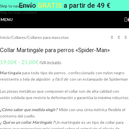
Envío
GRATIS
a partir de 49 €
Skip to navigation
Skip to main content
MENU
Inicio
/
Collares
/
Collares para mascotas
Collar Martingale para perros «Spider-Man»
19,00
€
-
25,00
€
IVA incluido
Martingale
para todo tipo de perros , confeccionado con nylon negro
resistente y tela de algodón
y fácil de
con un estampado de Spiderman
Las piezas metálicas que componen el collar son de alta calidad con
unión soldada que resiste la deformación y garantiza la máxima robustez.
¿Cómo saber que medida elegir?
Mide con una cinta métrica flexible el
contorno del cuello.
¿ Qué es un collar Martingale ?
Un martingale es un tipo de collar para
perros que proporciona más control sobre el animal sin el efecto de