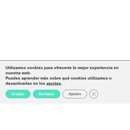
Utilizamos cookies para ofrecerte la mejor experiencia en
nuestra web.
Puedes aprender más sobre qué cookies utilizamos o
desactivarlas en los
ajustes
.
Cerrar el banner d
Aceptar
Rechazar
Ajustes
Tienda
Favoritos
Carrito
Mi cuenta