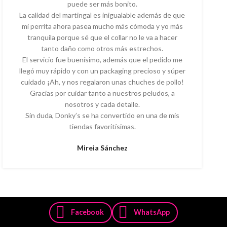
puede ser más bonito.
La calidad del martingal es inigualable además de que
mi perrita ahora pasea mucho más cómoda y yo más
tranquila porque sé que el collar no le va a hacer
tanto daño como otros más estrechos.
El servicio fue buenísimo, además que el pedido me
llegó muy rápido y con un packaging precioso y súper
cuidado ¡Ah, y nos regalaron unas chuches de pollo!
Gracias por cuidar tanto a nuestros peludos, a
nosotros y cada detalle.
Sin duda, Donky’s se ha convertido en una de mis
tiendas favoritísimas.
Mireia Sánchez
Facebook
WhatsApp