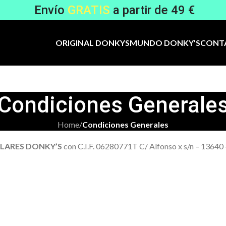
Envío
GRATIS
a partir de 49 €
ORIGINAL DONKYS
MUNDO DONKY’S
CONT
Condiciones Generale
Home
/
Condiciones Generales
LARES DONKY’S
con C.I.F. 06280771T C/ Alfonso x s/n – 13640 