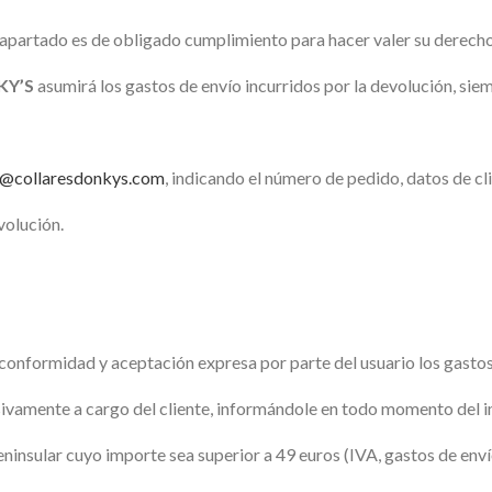
 apartado es de obligado cumplimiento para hacer valer su derecho
KY’S
asumirá los gastos de envío incurridos por la devolución, sie
o@collaresdonkys.com
, indicando el número de pedido, datos de cl
volución.
a conformidad y aceptación expresa por parte del usuario los gasto
lusivamente a cargo del cliente, informándole en todo momento del
eninsular cuyo importe sea superior a 49 euros (IVA, gastos de enví