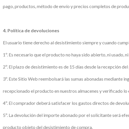
pago, productos, método de envío y precios completos de product
4. Política de devoluciones
El usuario tiene derecho al desistimiento siempre y cuando cumpl
1º. Es necesario que el producto no haya sido abierto, ni usado, 
2º. El plazo de desistimiento es de 15 días desde la recepción del
3º. Este Sitio Web reembolsará las sumas abonadas mediante ingre
recepcionado el producto en nuestros almacenes y verificado lo 
4º. El comprador deberá satisfacer los gastos directos de devolu
5º. La devolución del importe abonado por el solicitante será ef
producto objeto del desistimiento de compra.