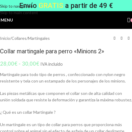
Envío
GRATIS
a partir de 49 €
Skip to navigation
Skip to main content
MENU
Inicio
/
Collares
/
Martingales
Collar martingale para perro «Minions 2»
28,00
€
-
30,00
€
IVA incluido
Martingale para todo tipo de perros , confeccionado con nylon negro
resistente y tela con un estampado de los personajes de los minions.
Las piezas metálicas que componen el collar son de alta calidad con
unión soldada que resiste la deformación y garantiza la máxima robustez.
¿ Qué es un collar Martingale ?
Un martingale es un tipo de collar para perros que proporciona más
control sobre el animal sin el efecto de asfixia de un collar deslizante .