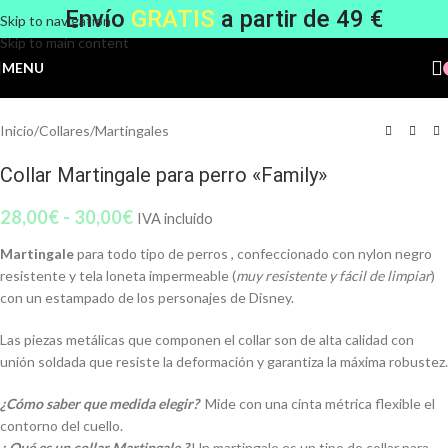
Envío
GRATIS
a partir de 49 €
Skip to navigation
Skip to main content
MENU
Inicio
/
Collares
/
Martingales
Collar Martingale para perro «Family»
28,00
€
-
30,00
€
IVA incluido
Martingale
para todo tipo de perros , confeccionado con nylon negro
resistente y tela loneta impermeable (
muy
resistente y fácil de limpiar
)
con un estampado de los personajes de Disney.
Las piezas metálicas que componen el collar son de alta calidad con
unión soldada que resiste la deformación y garantiza la máxima robustez.
¿Cómo saber que medida elegir?
Mide con una cinta métrica flexible el
contorno del cuello.
¿ Qué es un collar Martingale ?
Un martingale es un tipo de collar para