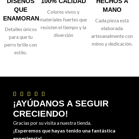
DISEÑOS
100% CALIDAD
HECHOS A
QUE
MANO
Colores vivos y
ENAMORAN
materiales fuertes que
Cada pieza está
resisten el tiempo y la
elaborada
Detalles únicos
diversión
artesanalmente con
para que tu
mimo y dedicación.
perro brille con
estilo.





¡AYÚDANOS A SEGUIR
CRECIENDO!
Gracias por su visita a nuestra tienda.
¡Esperemos que hayas tenido una fantástica
experiencia!