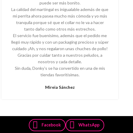
puede ser más bonito.
La calidad del martingal es inigualable además de que
mi perrita ahora pasea mucho más cómoda y yo más
tranquila porque sé que el collar no le va a hacer
tanto daño como otros más estrechos.
El servicio fue buenísimo, además que el pedido me
llegó muy rápido y con un packaging precioso y súper
cuidado ¡Ah, y nos regalaron unas chuches de pollo!
Gracias por cuidar tanto a nuestros peludos, a
nosotros y cada detalle.
Sin duda, Donky’s se ha convertido en una de mis
tiendas favoritísimas.
Mireia Sánchez
Facebook
WhatsApp