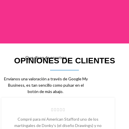
Que dicen de nosotros
OPINIONES DE CLIENTES
Envíanos una valoración a través de Google My
Business, es tan sencillo como pulsar en el
botón de más abajo.
Compré para mi American Stafford uno de los
martingales de Donky’s (el diseño Drawings) y no