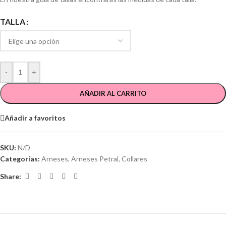
TALLA
-
+
AÑADIR AL CARRITO
Añadir a favoritos
SKU:
N/D
Categorías:
Arneses
,
Arneses Petral
,
Collares
Share: