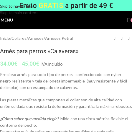
Envío
GRATIS
a partir de 49 €
Skip to navigation
Skip to main content
MENU
Inicio
/
Collares
/
Arneses
/
Arneses Petral
Arnés para perros «Calaveras»
34,00
€
-
45,00
€
IVA incluido
Precioso arnés para todo tipo de perros , confeccionado con nylon
negro resistente y tela de loneta impermeable (muy resistente y fácil
de limpiar) con un estampado de calaveras.
Las piezas metálicas que componen el collar son de alta calidad con
unión soldada que resiste la deformación y garantiza la máxima robustez.
¿Cómo saber que medida elegir?
Mide con una cinta métrica flexible el
contorno del pecho.
En nuestra guía de tallas encontrarás las medidas de cada talla.