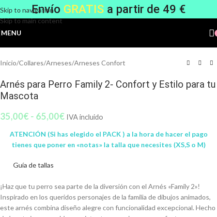
Envío
GRATIS
a partir de 49 €
Skip to navigation
Skip to main content
MENU
Inicio
/
Collares
/
Arneses
/
Arneses Confort
Arnés para Perro Family 2- Confort y Estilo para tu
Mascota
35,00
€
-
65,00
€
IVA incluido
ATENCIÓN (Si has elegido el PACK ) a la hora de hacer el pago
tienes que poner en «notas» la talla que necesites
(XS,S o M)
Guía de tallas
¡Haz que tu perro sea parte de la diversión con el Arnés «Family 2»!
Inspirado en los queridos personajes de la familia de dibujos animados,
este arnés combina diseño alegre con funcionalidad excepcional. Hecho