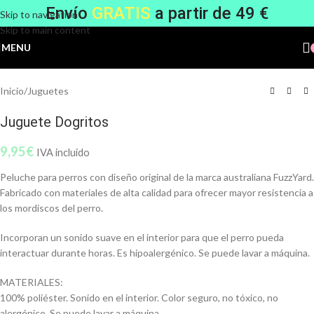
Envío
GRATIS
a partir de 49 €
Skip to navigation
Skip to main content
MENU
Inicio
/
Juguetes
Juguete Dogritos
9,95
€
IVA incluido
Peluche para perros con diseño original de la marca australiana FuzzYard.
Fabricado con materiales de alta calidad para ofrecer mayor resistencia a
los mordiscos del perro.
Incorporan un sonido suave en el interior para que el perro pueda
interactuar durante horas. Es hipoalergénico. Se puede lavar a máquina.
MATERIALES:
100% poliéster. Sonido en el interior. Color seguro, no tóxico, no
alergénico. Se puede lavar a máquina.