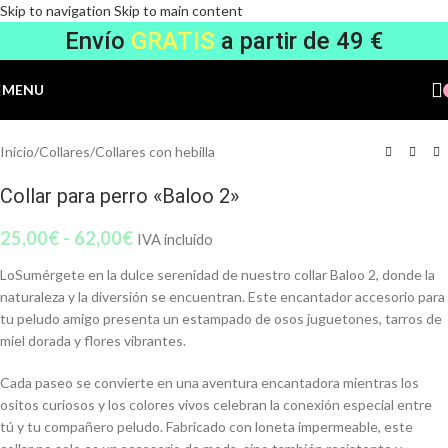
Skip to navigation
Skip to main content
Envío
GRATIS
a partir de 49 €
MENU
Inicio
/
Collares
/
Collares con hebilla
Collar para perro «Baloo 2»
25,00
€
-
62,00
€
IVA incluido
LoSumérgete en la dulce serenidad de nuestro collar Baloo 2, donde la
naturaleza y la diversión se encuentran. Este encantador accesorio para
tu peludo amigo presenta un estampado de osos juguetones, tarros de
miel dorada y flores vibrantes.
Cada paseo se convierte en una aventura encantadora mientras los
ositos curiosos y los colores vivos celebran la conexión especial entre
tú y tu compañero peludo. Fabricado con loneta impermeable, este