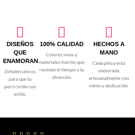
DISEÑOS
100% CALIDAD
HECHOS A
QUE
MANO
Colores vivos y
ENAMORAN
materiales fuertes que
Cada pieza está
resisten el tiempo y la
elaborada
Detalles únicos
diversión
artesanalmente con
para que tu
mimo y dedicación.
perro brille con
estilo.




