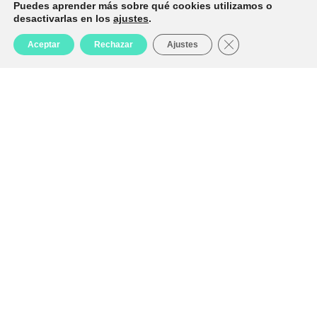
Puedes aprender más sobre qué cookies utilizamos o
desactivarlas en los
ajustes
.
Cerrar el banner d
Aceptar
Rechazar
Ajustes
Tienda
Favoritos
Carrito
Mi cuenta