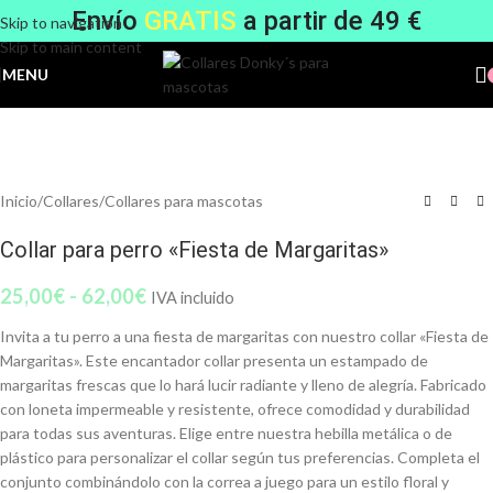
Envío
GRATIS
a partir de 49 €
Skip to navigation
Skip to main content
MENU
Inicio
/
Collares
/
Collares para mascotas
Collar para perro «Fiesta de Margaritas»
25,00
€
-
62,00
€
IVA incluido
Invita a tu perro a una fiesta de margaritas con nuestro collar «Fiesta de
Margaritas». Este encantador collar presenta un estampado de
margaritas frescas que lo hará lucir radiante y lleno de alegría. Fabricado
con loneta impermeable y resistente, ofrece comodidad y durabilidad
para todas sus aventuras. Elige entre nuestra hebilla metálica o de
plástico para personalizar el collar según tus preferencias. Completa el
conjunto combinándolo con la correa a juego para un estilo floral y