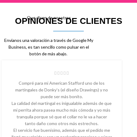
Que dicen de nosotros
OPINIONES DE CLIENTES
Envíanos una valoración a través de Google My
Business, es tan sencillo como pulsar en el
botón de más abajo.
Compré para mi American Stafford uno de los
martingales de Donky’s (el diseño Drawings) y no
puede ser más bonito.
La calidad del martingal es inigualable además de que
mi perrita ahora pasea mucho más cómoda y yo más
tranquila porque sé que el collar no le va a hacer
tanto daño como otros más estrechos.
El servicio fue buenísimo, además que el pedido me
llegó muy rápido y con un packaging precioso y súper