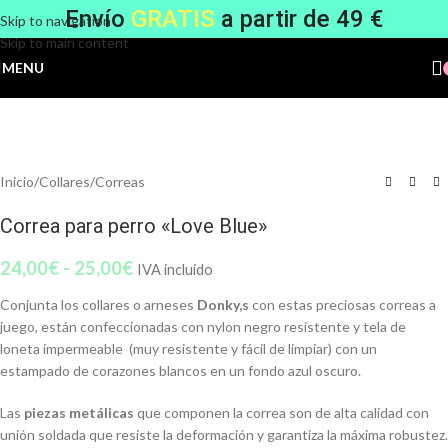
Envío
GRATIS
a partir de 49 €
Skip to navigation
Skip to main content
MENU
Inicio
/
Collares
/
Correas
Correa para perro «Love Blue»
24,00
€
-
25,00
€
IVA incluido
Conjunta los collares o arneses
Donky,s
con estas preciosas correas a
juego, están confeccionadas con nylon negro resistente y tela de
loneta impermeable (muy resistente y fácil de limpiar) con un
estampado de corazones blancos en un fondo azul oscuro.
Las
piezas metálicas
que componen la correa son de alta calidad con
unión soldada que resiste la deformación y garantiza la máxima robustez.