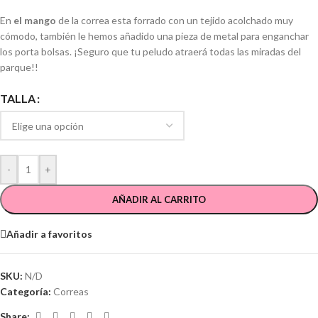
En
el mango
de la correa esta forrado con un tejido acolchado muy
cómodo, también le hemos añadido una pieza de metal para enganchar
los porta bolsas. ¡Seguro que tu peludo atraerá todas las miradas del
parque!!
TALLA
-
+
AÑADIR AL CARRITO
Añadir a favoritos
SKU:
N/D
Categoría:
Correas
Share: