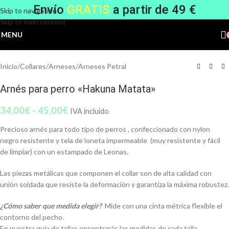
Envío
GRATIS
a partir de 49 €
Skip to navigation
Skip to main content
MENU
Inicio
/
Collares
/
Arneses
/
Arneses Petral
Arnés para perro «Hakuna Matata»
34,00
€
-
45,00
€
IVA incluido
Precioso arnés para todo tipo de perros , confeccionado con nylon
negro resistente y tela de loneta impermeable (muy resistente y fácil
de limpiar) con un estampado de Leonas.
Las piezas metálicas que componen el collar son de alta calidad con
unión soldada que resiste la deformación y garantiza la máxima robustez.
¿Cómo saber que medida elegir?
Mide con una cinta métrica flexible el
contorno del pecho.
En nuestra guía de tallas encontrarás las medidas de cada talla.