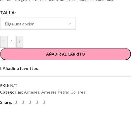
TALLA
-
+
AÑADIR AL CARRITO
Añadir a favoritos
SKU:
N/D
Categorías:
Arneses
,
Arneses Petral
,
Collares
Share: